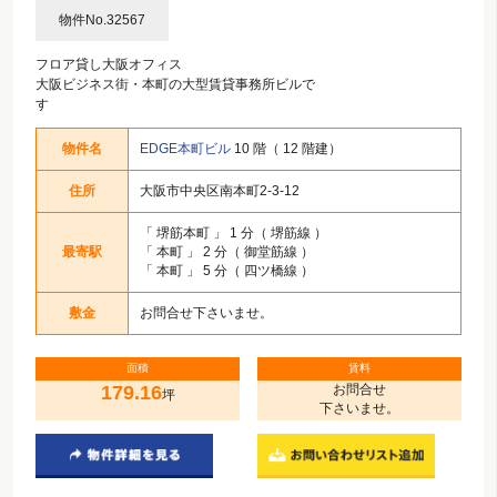
物件No.32567
フロア貸し大阪オフィス
大阪ビジネス街・本町の大型賃貸事務所ビルで
す
物件名
EDGE本町ビル
10 階（ 12 階建）
住所
大阪市中央区南本町2-3-12
「
堺筋本町
」 1 分（ 堺筋線 ）
最寄駅
「
本町
」 2 分（ 御堂筋線 ）
「
本町
」 5 分（ 四ツ橋線 ）
敷金
お問合せ下さいませ。
面積
賃料
179.16
お問合せ
坪
下さいませ。