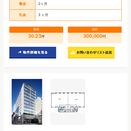
敷金
2ヶ月
礼金
3 ヶ月
面積
賃料
30.23
300,000
坪
円