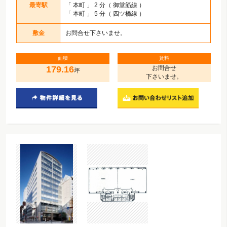
最寄駅
「
本町
」 2 分（ 御堂筋線 ）
「
本町
」 5 分（ 四ツ橋線 ）
敷金
お問合せ下さいませ。
面積
賃料
179.16
お問合せ
坪
下さいませ。