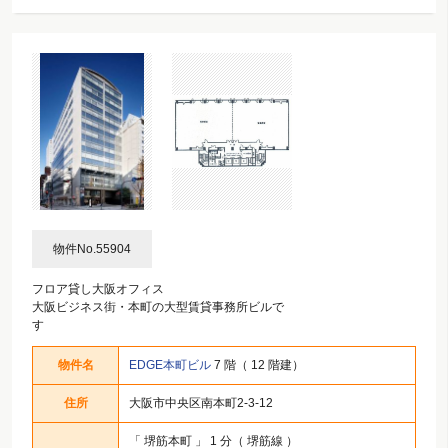
物件No.55904
フロア貸し大阪オフィス
大阪ビジネス街・本町の大型賃貸事務所ビルで
す
物件名
EDGE本町ビル
7 階（ 12 階建）
住所
大阪市中央区南本町2-3-12
「
堺筋本町
」 1 分（ 堺筋線 ）