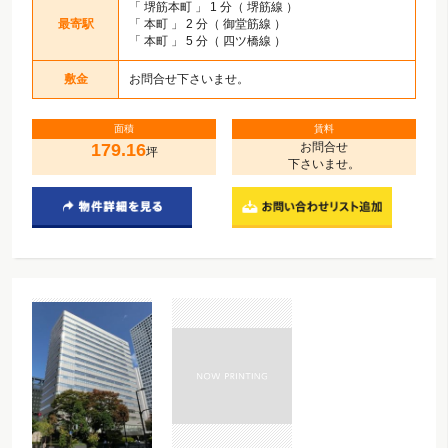
「
堺筋本町
」 1 分（ 堺筋線 ）
最寄駅
「
本町
」 2 分（ 御堂筋線 ）
「
本町
」 5 分（ 四ツ橋線 ）
敷金
お問合せ下さいませ。
面積
賃料
179.16
お問合せ
坪
下さいませ。