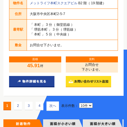
物件名
メットライフ本町スクエアビル
B2 階（ 19 階建）
住所
大阪市中央区本町2-5-7
「
本町
」 3 分（ 御堂筋線 ）
最寄駅
「
堺筋本町
」 3 分（ 堺筋線 ）
「
本町
」 5 分（ 中央線 ）
敷金
お問合せ下さいませ。
面積
賃料
45.91
お問合せ
坪
下さいませ。
1
2
3
4
次へ
表示件数：