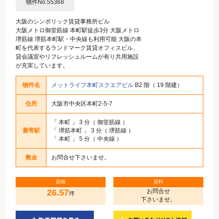
物件No.55368
大阪のシンボリック賃貸事務所ビル
大阪メトロ御堂筋線 本町駅徒歩3分 大阪メトロ
堺筋線 堺筋本町駅・中央線も利用可能 大阪の本
町を代表するランドマーク賃貸オフィスビル、
貸会議室やリフレッシュルームが有り共用施設
が充実しています。
物件名
メットライフ本町スクエアビル
B2 階（ 19 階建）
住所
大阪市中央区本町2-5-7
「
本町
」 3 分（ 御堂筋線 ）
最寄駅
「
堺筋本町
」 3 分（ 堺筋線 ）
「
本町
」 5 分（ 中央線 ）
敷金
お問合せ下さいませ。
面積
賃料
26.57
お問合せ
坪
下さいませ。