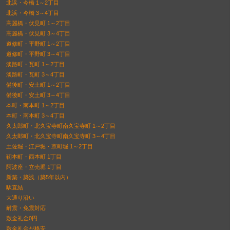
北浜・今橋 1～2丁目
北浜・今橋 3～4丁目
高麗橋・伏見町 1～2丁目
高麗橋・伏見町 3～4丁目
道修町・平野町 1～2丁目
道修町・平野町 3～4丁目
淡路町・瓦町 1～2丁目
淡路町・瓦町 3～4丁目
備後町・安土町 1～2丁目
備後町・安土町 3～4丁目
本町・南本町 1～2丁目
本町・南本町 3～4丁目
久太郎町・北久宝寺町南久宝寺町 1～2丁目
久太郎町・北久宝寺町南久宝寺町 3～4丁目
土佐堀・江戸堀・京町堀 1～2丁目
靭本町・西本町 1丁目
阿波座・立売堀 1丁目
新築・築浅（築5年以内）
駅直結
大通り沿い
耐震・免震対応
敷金礼金0円
敷金礼金が格安