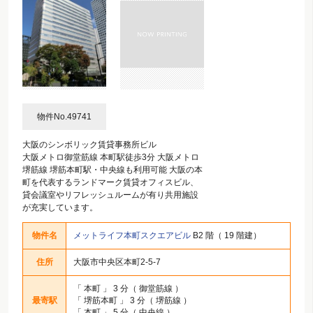
物件No.49741
大阪のシンボリック賃貸事務所ビル
大阪メトロ御堂筋線 本町駅徒歩3分 大阪メトロ
堺筋線 堺筋本町駅・中央線も利用可能 大阪の本
町を代表するランドマーク賃貸オフィスビル、
貸会議室やリフレッシュルームが有り共用施設
が充実しています。
物件名
メットライフ本町スクエアビル
B2 階（ 19 階建）
住所
大阪市中央区本町2-5-7
「
本町
」 3 分（ 御堂筋線 ）
最寄駅
「
堺筋本町
」 3 分（ 堺筋線 ）
「
本町
」 5 分（ 中央線 ）