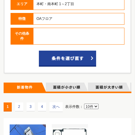
エリア
本町・南本町 1～2丁目
特徴
OAフロア
その他条
件
1
2
3
4
次へ
表示件数：