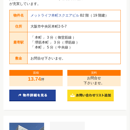
が充実しています。
物件名
メットライフ本町スクエアビル
B2 階（ 19 階建）
住所
大阪市中央区本町2-5-7
「
本町
」 3 分（ 御堂筋線 ）
最寄駅
「
堺筋本町
」 3 分（ 堺筋線 ）
「
本町
」 5 分（ 中央線 ）
敷金
お問合せ下さいませ。
面積
賃料
13.74
お問合せ
坪
下さいませ。