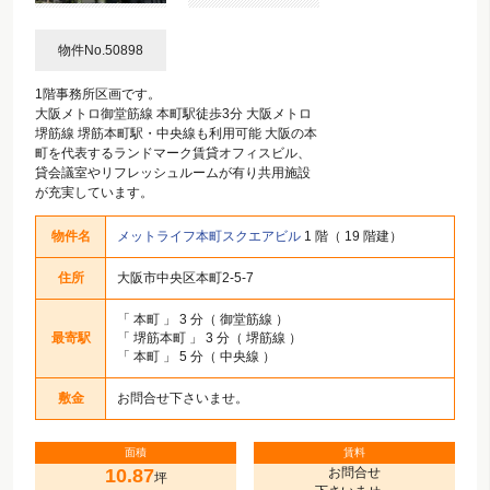
物件No.50898
1階事務所区画です。
大阪メトロ御堂筋線 本町駅徒歩3分 大阪メトロ
堺筋線 堺筋本町駅・中央線も利用可能 大阪の本
町を代表するランドマーク賃貸オフィスビル、
貸会議室やリフレッシュルームが有り共用施設
が充実しています。
物件名
メットライフ本町スクエアビル
1 階（ 19 階建）
住所
大阪市中央区本町2-5-7
「
本町
」 3 分（ 御堂筋線 ）
最寄駅
「
堺筋本町
」 3 分（ 堺筋線 ）
「
本町
」 5 分（ 中央線 ）
敷金
お問合せ下さいませ。
面積
賃料
10.87
お問合せ
坪