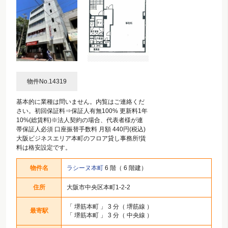
物件No.14319
基本的に業種は問いません。内覧はご連絡くだ
さい。初回保証料⇒保証人有無100% 更新料1年
10%(総賃料)※法人契約の場合、代表者様が連
帯保証人必須 口座振替手数料 月額 440円(税込)
大阪ビジネスエリア本町のフロア貸し事務所!賃
料は格安設定です。
物件名
ラシーヌ本町
6 階（ 6 階建）
住所
大阪市中央区本町1-2-2
「
堺筋本町
」 3 分（ 堺筋線 ）
最寄駅
「
堺筋本町
」 3 分（ 中央線 ）