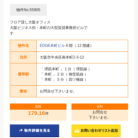
物件No.55905
フロア貸し大阪オフィス
大阪ビジネス街・本町の大型賃貸事務所ビルで
す
物件名
EDGE本町ビル
6 階（ 12 階建）
住所
大阪市中央区南本町2-3-12
「
堺筋本町
」 1 分（ 堺筋線 ）
最寄駅
「
本町
」 2 分（ 御堂筋線 ）
「
本町
」 5 分（ 四ツ橋線 ）
敷金
お問合せ下さいませ。
面積
賃料
179.16
お問合せ
坪
下さいませ。