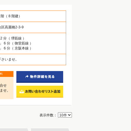
8 階（ 8 階建）
区高麗橋2-3-9
 2 分（ 堺筋線 ）
」 6 分（ 御堂筋線 ）
」 6 分（ 京阪本線 ）
下さいませ。
料
合せ
ませ。
表示件数：