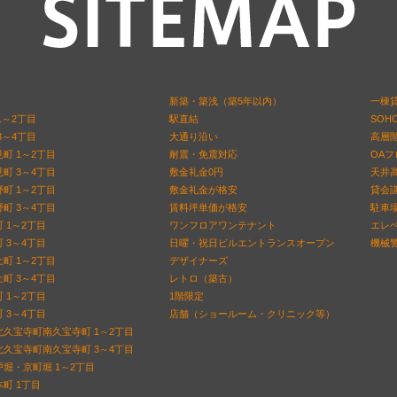
新築・築浅（築5年以内）
一棟
1～2丁目
駅直結
SOH
3～4丁目
大通り沿い
高層階
町 1～2丁目
耐震・免震対応
OA
町 3～4丁目
敷金礼金0円
天井高
町 1～2丁目
敷金礼金が格安
貸会
町 3～4丁目
賃料坪単価が格安
駐車
 1～2丁目
ワンフロアワンテナント
エレ
 3～4丁目
日曜・祝日ビルエントランスオープン
機械警
町 1～2丁目
デザイナーズ
町 3～4丁目
レトロ（築古）
 1～2丁目
1階限定
 3～4丁目
店舗（ショールーム・クリニック等）
久宝寺町南久宝寺町 1～2丁目
久宝寺町南久宝寺町 3～4丁目
堀・京町堀 1～2丁目
町 1丁目