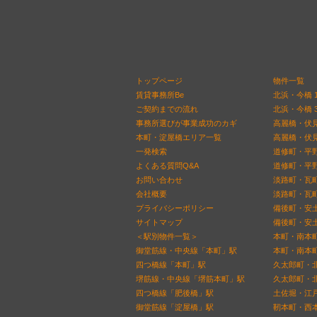
トップページ
物件一覧
賃貸事務所Be
北浜・今橋 
ご契約までの流れ
北浜・今橋 
事務所選びが事業成功のカギ
高麗橋・伏見
本町・淀屋橋エリア一覧
高麗橋・伏見
一発検索
道修町・平野
よくある質問Q&A
道修町・平野
お問い合わせ
淡路町・瓦町
会社概要
淡路町・瓦町
プライバシーポリシー
備後町・安土
サイトマップ
備後町・安土
＜駅別物件一覧＞
本町・南本町
御堂筋線・中央線「本町」駅
本町・南本町
四つ橋線「本町」駅
久太郎町・北
堺筋線・中央線「堺筋本町」駅
久太郎町・北
四つ橋線「肥後橋」駅
土佐堀・江戸
御堂筋線「淀屋橋」駅
靭本町・西本