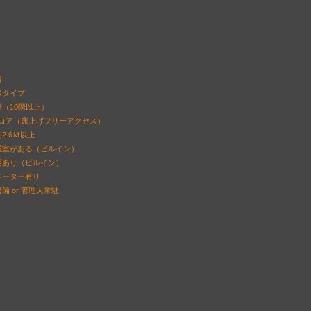
貸
Oタイプ
（10階以上）
フロア（床上げフリーアクセス）
2.6Ｍ以上
議室がある（ビルイン）
場あり（ビルイン）
ベーター有り
備 or 管理人常駐