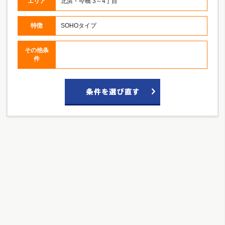
エリア
北浜・今橋 3～4丁目
特徴
SOHOタイプ
その他条
件