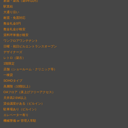
新築・築浅（築5年以内）
駅直結
大通り沿い
耐震・免震対応
敷金礼金0円
敷金礼金が格安
賃料坪単価が格安
ワンフロアワンテナント
日曜・祝日ビルエントランスオープン
デザイナーズ
レトロ（築古）
1階限定
店舗（ショールーム・クリニック等）
一棟貸
SOHOタイプ
高層階（10階以上）
OAフロア（床上げフリーアクセス）
天井高2.6Ｍ以上
貸会議室がある（ビルイン）
駐車場あり（ビルイン）
エレベーター有り
機械警備 or 管理人常駐