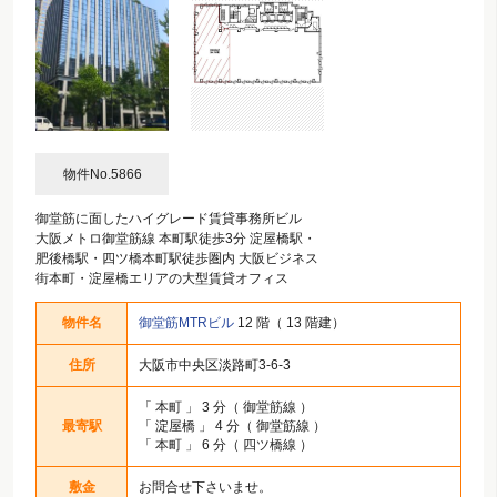
物件No.5866
御堂筋に面したハイグレード賃貸事務所ビル
大阪メトロ御堂筋線 本町駅徒歩3分 淀屋橋駅・
肥後橋駅・四ツ橋本町駅徒歩圏内 大阪ビジネス
街本町・淀屋橋エリアの大型賃貸オフィス
物件名
御堂筋MTRビル
12 階（ 13 階建）
住所
大阪市中央区淡路町3-6-3
「
本町
」 3 分（ 御堂筋線 ）
最寄駅
「
淀屋橋
」 4 分（ 御堂筋線 ）
「
本町
」 6 分（ 四ツ橋線 ）
敷金
お問合せ下さいませ。