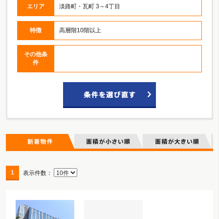
エリア
淡路町・瓦町 3～4丁目
特徴
高層階10階以上
その他条
件
1
表示件数：