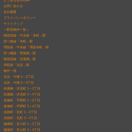
よくある質問Q&A
お問い合わせ
会社概要
プライバシーポリシー
サイトマップ
＜駅別物件一覧＞
御堂筋線・中央線「本町」駅
四つ橋線「本町」駅
堺筋線・中央線「堺筋本町」駅
四つ橋線「肥後橋」駅
御堂筋線「淀屋橋」駅
堺筋線「北浜」駅
物件一覧
北浜・今橋 1～2丁目
北浜・今橋 3～4丁目
高麗橋・伏見町 1～2丁目
高麗橋・伏見町 3～4丁目
道修町・平野町 1～2丁目
道修町・平野町 3～4丁目
淡路町・瓦町 1～2丁目
淡路町・瓦町 3～4丁目
備後町・安土町 1～2丁目
備後町・安土町 3～4丁目