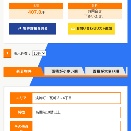
面積
賃料
407.0
お問合せ
坪
下さいませ。
1
表示件数：
エリア
淡路町・瓦町 3～4丁目
特徴
高層階10階以上
その他条