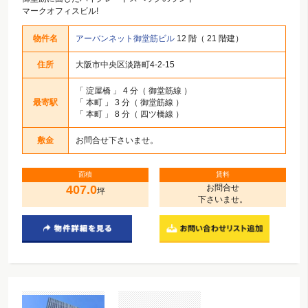
マークオフィスビル!
物件名
アーバンネット御堂筋ビル
12 階（ 21 階建）
住所
大阪市中央区淡路町4-2-15
「
淀屋橋
」 4 分（ 御堂筋線 ）
最寄駅
「
本町
」 3 分（ 御堂筋線 ）
「
本町
」 8 分（ 四ツ橋線 ）
敷金
お問合せ下さいませ。
面積
賃料
407.0
お問合せ
坪
下さいませ。