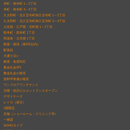
本町・南本町 1～2丁目
本町・南本町 3～4丁目
久太郎町・北久宝寺町南久宝寺町 1～2丁目
久太郎町・北久宝寺町南久宝寺町 3～4丁目
土佐堀・江戸堀・京町堀 1～2丁目
靭本町・西本町 1丁目
阿波座・立売堀 1丁目
新築・築浅（築5年以内）
駅直結
大通り沿い
耐震・免震対応
敷金礼金0円
敷金礼金が格安
賃料坪単価が格安
ワンフロアワンテナント
日曜・祝日ビルエントランスオープン
デザイナーズ
レトロ（築古）
1階限定
店舗（ショールーム・クリニック等）
一棟貸
SOHOタイプ