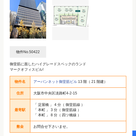
物件No.50422
御堂筋に面したハイグレードスペックのランド
マークオフィスビル!
物件名
アーバンネット御堂筋ビル
13 階（ 21 階建）
住所
大阪市中央区淡路町4-2-15
「
淀屋橋
」 4 分（ 御堂筋線 ）
最寄駅
「
本町
」 3 分（ 御堂筋線 ）
「
本町
」 8 分（ 四ツ橋線 ）
敷金
お問合せ下さいませ。