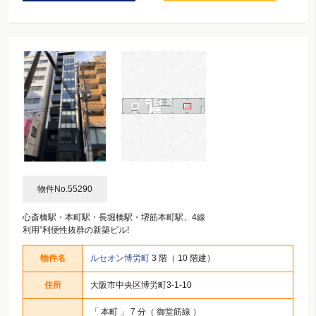
物件No.55290
心斎橋駅・本町駅・長堀橋駅・堺筋本町駅、4線
利用”利便性抜群の新築ビル!
物件名
ルセオン博労町
3 階（ 10 階建）
住所
大阪市中央区博労町3-1-10
「
本町
」 7 分（ 御堂筋線 ）