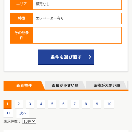
エリア
指定なし
特徴
エレベーター有り
その他条
件
1
2
3
4
5
6
7
8
9
10
11
次へ
表示件数：