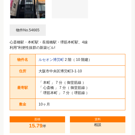
物件No.54665
心斎橋駅・本町駅・長堀橋駅・堺筋本町駅、4線
利用”利便性抜群の新築ビル!
物件名
ルセオン博労町
2 階（ 10 階建）
住所
大阪市中央区博労町3-1-10
「
本町
」 7 分（ 御堂筋線 ）
最寄駅
「
心斎橋
」 7 分（ 御堂筋線 ）
「
堺筋本町
」 7 分（ 堺筋線 ）
敷金
10ヶ月
面積
賃料
15.79
相談
坪