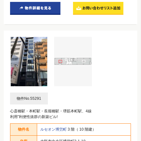
物件No.55291
心斎橋駅・本町駅・長堀橋駅・堺筋本町駅、4線
利用”利便性抜群の新築ビル!
物件名
ルセオン博労町
3 階（ 10 階建）