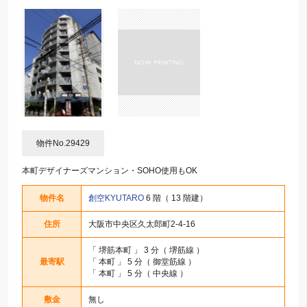
物件No.29429
本町デザイナーズマンション・SOHO使用もOK
物件名
創空KYUTARO
6 階（ 13 階建）
住所
大阪市中央区久太郎町2-4-16
「
堺筋本町
」 3 分（ 堺筋線 ）
最寄駅
「
本町
」 5 分（ 御堂筋線 ）
「
本町
」 5 分（ 中央線 ）
敷金
無し