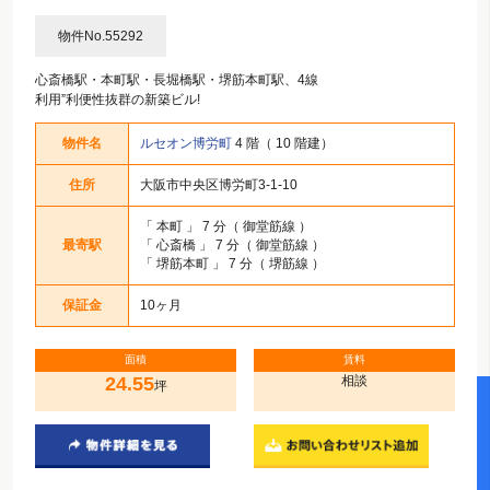
物件No.55292
心斎橋駅・本町駅・長堀橋駅・堺筋本町駅、4線
利用”利便性抜群の新築ビル!
物件名
ルセオン博労町
4 階（ 10 階建）
住所
大阪市中央区博労町3-1-10
「
本町
」 7 分（ 御堂筋線 ）
最寄駅
「
心斎橋
」 7 分（ 御堂筋線 ）
「
堺筋本町
」 7 分（ 堺筋線 ）
保証金
10ヶ月
面積
賃料
24.55
相談
坪