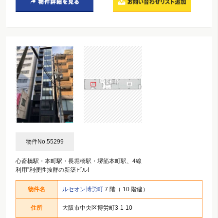
物件No.55299
心斎橋駅・本町駅・長堀橋駅・堺筋本町駅、4線
利用”利便性抜群の新築ビル!
物件名
ルセオン博労町
7 階（ 10 階建）
住所
大阪市中央区博労町3-1-10