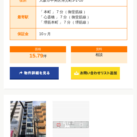
住所
大阪市中央区博労町3-1-10
「
本町
」 7 分（ 御堂筋線 ）
最寄駅
「
心斎橋
」 7 分（ 御堂筋線 ）
「
堺筋本町
」 7 分（ 堺筋線 ）
保証金
10ヶ月
面積
賃料
15.79
相談
坪