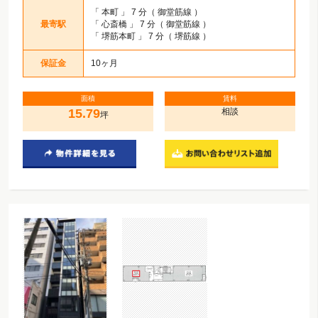
「
本町
」 7 分（ 御堂筋線 ）
最寄駅
「
心斎橋
」 7 分（ 御堂筋線 ）
「
堺筋本町
」 7 分（ 堺筋線 ）
保証金
10ヶ月
面積
賃料
15.79
相談
坪