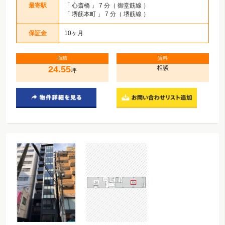
最寄駅
「
心斎橋
」 7 分（ 御堂筋線 ）
「
堺筋本町
」 7 分（ 堺筋線 ）
保証金
10ヶ月
面積
賃料
24.55
相談
坪