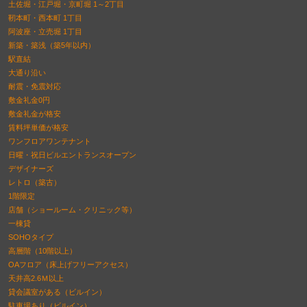
土佐堀・江戸堀・京町堀 1～2丁目
靭本町・西本町 1丁目
阿波座・立売堀 1丁目
新築・築浅（築5年以内）
駅直結
大通り沿い
耐震・免震対応
敷金礼金0円
敷金礼金が格安
賃料坪単価が格安
ワンフロアワンテナント
日曜・祝日ビルエントランスオープン
デザイナーズ
レトロ（築古）
1階限定
店舗（ショールーム・クリニック等）
一棟貸
SOHOタイプ
高層階（10階以上）
OAフロア（床上げフリーアクセス）
天井高2.6Ｍ以上
貸会議室がある（ビルイン）
駐車場あり（ビルイン）