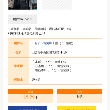
物件No.55293
心斎橋駅・本町駅・長堀橋駅・堺筋本町駅、4線
利用”利便性抜群の新築ビル!
物件名
ルセオン博労町
4 階（ 10 階建）
住所
大阪市中央区博労町3-1-10
「
本町
」 7 分（ 御堂筋線 ）
最寄駅
「
心斎橋
」 7 分（ 御堂筋線 ）
「
堺筋本町
」 7 分（ 堺筋線 ）
保証金
10ヶ月
面積
賃料
15.79
相談
坪