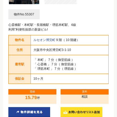
物件No.55307
心斎橋駅・本町駅・長堀橋駅・堺筋本町駅、4線
利用”利便性抜群の新築ビル!
物件名
ルセオン博労町
9 階（ 10 階建）
住所
大阪市中央区博労町3-1-10
「
本町
」 7 分（ 御堂筋線 ）
最寄駅
「
心斎橋
」 7 分（ 御堂筋線 ）
「
堺筋本町
」 7 分（ 堺筋線 ）
保証金
10ヶ月
面積
賃料
15.79
相談
坪