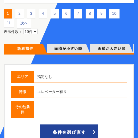
1
2
3
4
5
6
7
8
9
10
11
次へ
表示件数：
エリア
指定なし
特徴
エレベーター有り
その他条
件