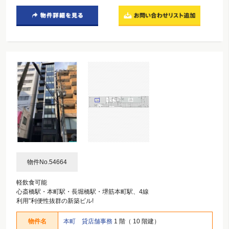
物件No.54664
軽飲食可能
心斎橋駅・本町駅・長堀橋駅・堺筋本町駅、4線
利用”利便性抜群の新築ビル!
物件名
本町 貸店舗事務
1 階（ 10 階建）