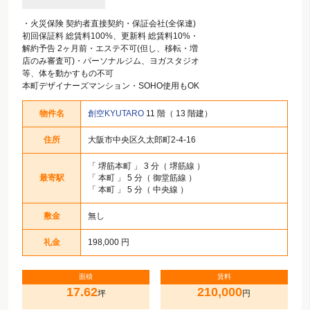
・火災保険 契約者直接契約・保証会社(全保連)
初回保証料 総賃料100%、更新料 総賃料10%・
解約予告 2ヶ月前・エステ不可(但し、移転・増
店のみ審査可)・パーソナルジム、ヨガスタジオ
等、体を動かすもの不可
本町デザイナーズマンション・SOHO使用もOK
物件名
創空KYUTARO
11 階（ 13 階建）
住所
大阪市中央区久太郎町2-4-16
「
堺筋本町
」 3 分（ 堺筋線 ）
最寄駅
「
本町
」 5 分（ 御堂筋線 ）
「
本町
」 5 分（ 中央線 ）
敷金
無し
礼金
198,000 円
面積
賃料
17.62
210,000
坪
円