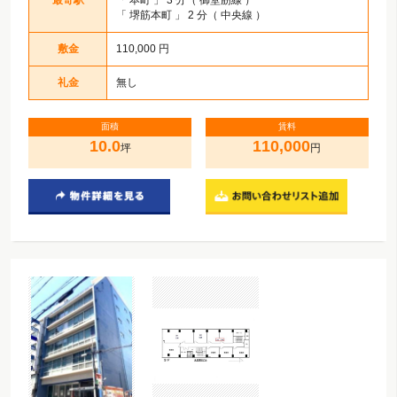
最寄駅
「
本町
」 3 分（ 御堂筋線 ）
「
堺筋本町
」 2 分（ 中央線 ）
敷金
110,000 円
礼金
無し
面積
賃料
10.0
110,000
坪
円