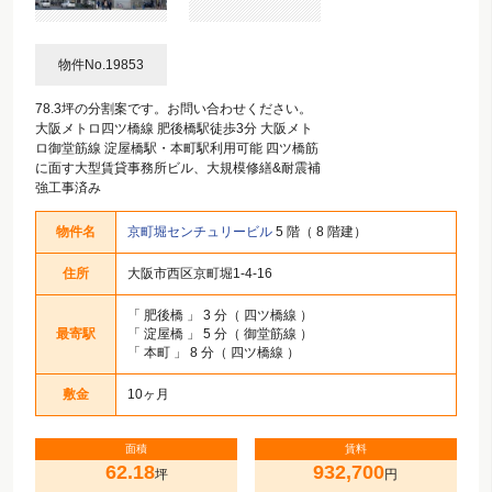
物件No.19853
78.3坪の分割案です。お問い合わせください。
大阪メトロ四ツ橋線 肥後橋駅徒歩3分 大阪メト
ロ御堂筋線 淀屋橋駅・本町駅利用可能 四ツ橋筋
に面す大型賃貸事務所ビル、大規模修繕&耐震補
強工事済み
物件名
京町堀センチュリービル
5 階（ 8 階建）
住所
大阪市西区京町堀1-4-16
「
肥後橋
」 3 分（ 四ツ橋線 ）
最寄駅
「
淀屋橋
」 5 分（ 御堂筋線 ）
「
本町
」 8 分（ 四ツ橋線 ）
敷金
10ヶ月
面積
賃料
62.18
932,700
坪
円