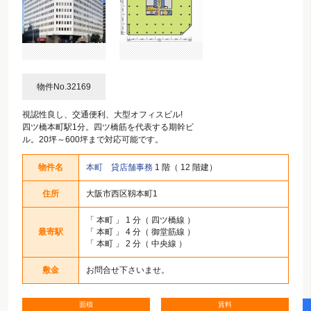
物件No.32169
視認性良し、交通便利、大型オフィスビル!
四ツ橋本町駅1分。四ツ橋筋を代表する期幹ビ
ル。20坪～600坪まで対応可能です。
物件名
本町 貸店舗事務
1 階（ 12 階建）
住所
大阪市西区靱本町1
「
本町
」 1 分（ 四ツ橋線 ）
最寄駅
「
本町
」 4 分（ 御堂筋線 ）
「
本町
」 2 分（ 中央線 ）
敷金
お問合せ下さいませ。
面積
賃料