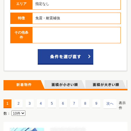
エリア
指定なし
特徴
免震・耐震補強
その他条
件
表示
1
2
3
4
5
6
7
8
9
次へ
件
数：