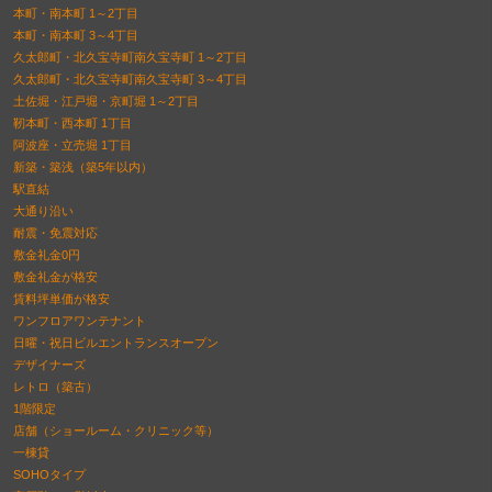
本町・南本町 1～2丁目
本町・南本町 3～4丁目
久太郎町・北久宝寺町南久宝寺町 1～2丁目
久太郎町・北久宝寺町南久宝寺町 3～4丁目
土佐堀・江戸堀・京町堀 1～2丁目
靭本町・西本町 1丁目
阿波座・立売堀 1丁目
新築・築浅（築5年以内）
駅直結
大通り沿い
耐震・免震対応
敷金礼金0円
敷金礼金が格安
賃料坪単価が格安
ワンフロアワンテナント
日曜・祝日ビルエントランスオープン
デザイナーズ
レトロ（築古）
1階限定
店舗（ショールーム・クリニック等）
一棟貸
SOHOタイプ