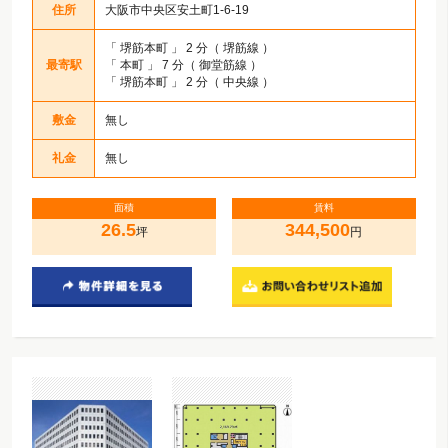
住所
大阪市中央区安土町1-6-19
「
堺筋本町
」 2 分（ 堺筋線 ）
最寄駅
「
本町
」 7 分（ 御堂筋線 ）
「
堺筋本町
」 2 分（ 中央線 ）
敷金
無し
礼金
無し
面積
賃料
26.5
344,500
坪
円