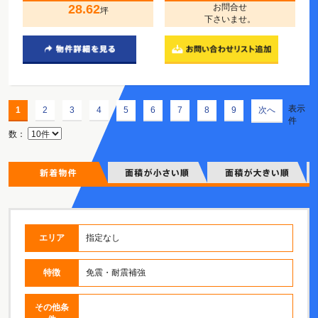
28.62
お問合せ
坪
下さいませ。
表示
1
2
3
4
5
6
7
8
9
次へ
件
数：
エリア
指定なし
特徴
免震・耐震補強
その他条