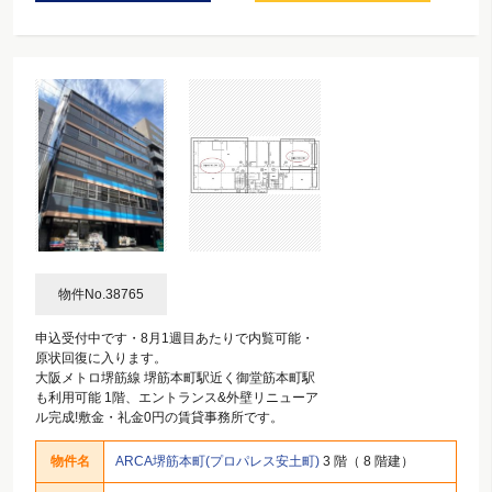
物件No.38765
申込受付中です・8月1週目あたりで内覧可能・
原状回復に入ります。
大阪メトロ堺筋線 堺筋本町駅近く御堂筋本町駅
も利用可能 1階、エントランス&外壁リニューア
ル完成!敷金・礼金0円の賃貸事務所です。
物件名
ARCA堺筋本町(プロパレス安土町)
3 階（ 8 階建）