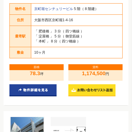
物件名
京町堀センチュリービル
5 階（ 8 階建）
住所
大阪市西区京町堀1-4-16
「
肥後橋
」 3 分（ 四ツ橋線 ）
最寄駅
「
淀屋橋
」 5 分（ 御堂筋線 ）
「
本町
」 8 分（ 四ツ橋線 ）
敷金
10ヶ月
面積
賃料
78.3
1,174,500
坪
円