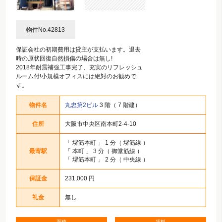
物件No.42813
保証会社の初期費用は貸主が支払います。退去
時の原状回復自然損傷の場合は無し!
2018年耐震補強工事完了、充実のリフレッシュ
ルーム付!小規模オフィスには絶対のお勧めで
す。
物件名
丸忠第2ビル
3 階（ 7 階建）
住所
大阪市中央区南本町2-4-10
「
堺筋本町
」 1 分（ 堺筋線 ）
最寄駅
「
本町
」 3 分（ 御堂筋線 ）
「
堺筋本町
」 2 分（ 中央線 ）
保証金
231,000 円
礼金
無し
面積
賃料