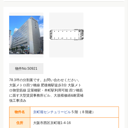
物件No.50921
78.3坪の分割案です。お問い合わせください。
大阪メトロ四ツ橋線 肥後橋駅徒歩3分 大阪メト
ロ御堂筋線 淀屋橋駅・本町駅利用可能 四ツ橋筋
に面す大型賃貸事務所ビル、大規模修繕&耐震補
強工事済み
物件名
京町堀センチュリービル
5 階（ 8 階建）
住所
大阪市西区京町堀1-4-16