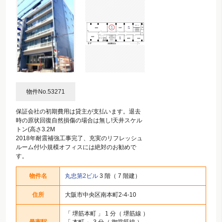
物件No.53271
保証会社の初期費用は貸主が支払います。退去
時の原状回復自然損傷の場合は無し!天井スケル
トン(高さ3.2M
2018年耐震補強工事完了、充実のリフレッシュ
ルーム付!小規模オフィスには絶対のお勧めで
す。
物件名
丸忠第2ビル
3 階（ 7 階建）
住所
大阪市中央区南本町2-4-10
「
堺筋本町
」 1 分（ 堺筋線 ）