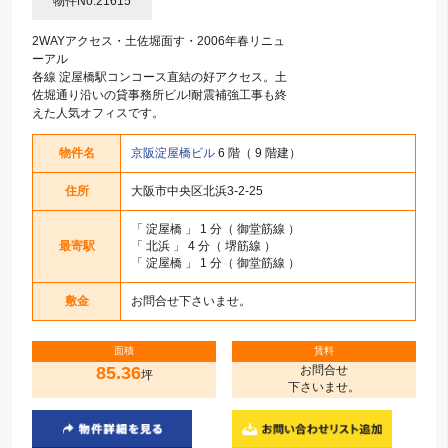
物件No.21615
2WAYアクセス・土佐堀面す・2006年春リニュ
ーアル
各線 淀屋橋駅コンコース直結の好アクセス。土
佐堀通り沿いの貸事務所ビル!耐震補強工事も終
えた人気オフィスです。
物件名
京阪淀屋橋ビル
6 階（ 9 階建）
住所
大阪市中央区北浜3-2-25
「
淀屋橋
」 1 分（ 御堂筋線 ）
最寄駅
「
北浜
」 4 分（ 堺筋線 ）
「
淀屋橋
」 1 分（ 御堂筋線 ）
敷金
お問合せ下さいませ。
面積
賃料
85.36
お問合せ
坪
下さいませ。