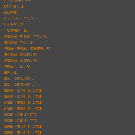
よくある質問Q&A
お問い合わせ
会社概要
プライバシーポリシー
サイトマップ
＜駅別物件一覧＞
御堂筋線・中央線「本町」駅
四つ橋線「本町」駅
堺筋線・中央線「堺筋本町」駅
四つ橋線「肥後橋」駅
御堂筋線「淀屋橋」駅
堺筋線「北浜」駅
物件一覧
北浜・今橋 1～2丁目
北浜・今橋 3～4丁目
高麗橋・伏見町 1～2丁目
高麗橋・伏見町 3～4丁目
道修町・平野町 1～2丁目
道修町・平野町 3～4丁目
淡路町・瓦町 1～2丁目
淡路町・瓦町 3～4丁目
備後町・安土町 1～2丁目
備後町・安土町 3～4丁目