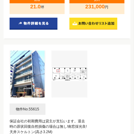
21.0
231,000
坪
円
物件No.55615
保証会社の初期費用は貸主が支払います。退去
時の原状回復自然損傷の場合は無し!南窓採光良!
天井スケルトン(高さ3.2M)