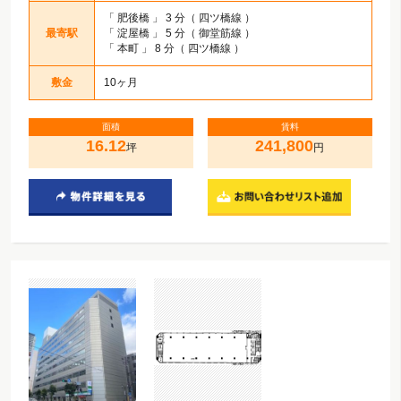
「
肥後橋
」 3 分（ 四ツ橋線 ）
最寄駅
「
淀屋橋
」 5 分（ 御堂筋線 ）
「
本町
」 8 分（ 四ツ橋線 ）
敷金
10ヶ月
面積
賃料
16.12
241,800
坪
円