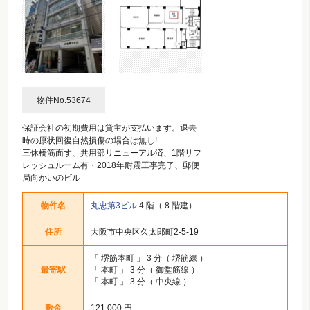
物件No.53674
保証会社の初期費用は貸主が支払います。退去
時の原状回復自然損傷の場合は無し!
三休橋筋面す、共用部リニューアル済、1階リフ
レッシュルーム有・2018年耐震工事完了、郵便
局向かいのビル
物件名
丸忠第3ビル
4 階（ 8 階建）
住所
大阪市中央区久太郎町2-5-19
「
堺筋本町
」 3 分（ 堺筋線 ）
最寄駅
「
本町
」 3 分（ 御堂筋線 ）
「
本町
」 3 分（ 中央線 ）
敷金
121,000 円