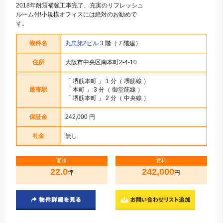
2018年耐震補強工事完了、充実のリフレッシュ
ルーム付!小規模オフィスには絶対のお勧めで
す。
物件名
丸忠第2ビル
3 階（ 7 階建）
住所
大阪市中央区南本町2-4-10
「
堺筋本町
」 1 分（ 堺筋線 ）
最寄駅
「
本町
」 3 分（ 御堂筋線 ）
「
堺筋本町
」 2 分（ 中央線 ）
保証金
242,000 円
礼金
無し
面積
賃料
22.0
242,000
坪
円