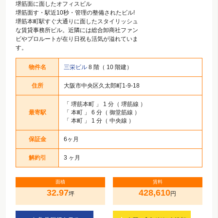
堺筋面に面したオフィスビル
堺筋面す・駅近10秒・管理の整備されたビル!
堺筋本町駅すぐ大通りに面したスタイリッシュ
な賃貸事務所ビル。近隣には総合卸商社ファン
ビやプロルートが在り日祝も活気が溢れていま
す。
物件名
三栄ビル
8 階（ 10 階建）
住所
大阪市中央区久太郎町1-9-18
「
堺筋本町
」 1 分（ 堺筋線 ）
最寄駅
「
本町
」 6 分（ 御堂筋線 ）
「
本町
」 1 分（ 中央線 ）
保証金
6ヶ月
解約引
3 ヶ月
面積
賃料
32.97
428,610
坪
円