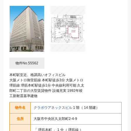
物件No.55562
本町駅至近、格調高いオフィスビル
大阪メトロ御堂筋線 本町駅徒歩3分 大阪メトロ
堺筋線 堺筋本町駅徒歩1分 中央線利用可能 久太
郎町二丁目の大型賃貸物件 設備充実 1992年竣
工新耐震基準建物
物件名
クラボウアネックスビル
1 階（ 14 階建）
住所
大阪市中央区久太郎町2-4-9
「
堺筋本町
」 1 分（ 堺筋線 ）