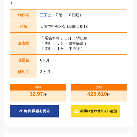
す。
物件名
三栄ビル
7 階（ 10 階建）
住所
大阪市中央区久太郎町1-9-18
「
堺筋本町
」 1 分（ 堺筋線 ）
最寄駅
「
本町
」 6 分（ 御堂筋線 ）
「
本町
」 1 分（ 中央線 ）
保証金
6ヶ月
解約引
3 ヶ月
面積
賃料
32.97
428,610
坪
円