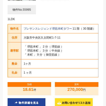
物件No.55995
1LDK
物件名
プレサンスレジェンド堺筋本町タワー
11 階（ 30 階建）
住所
大阪市中央区久太郎町1-7-11
「
堺筋本町
」 2 分（ 堺筋線 ）
最寄駅
「
堺筋本町
」 3 分（ 中央線 ）
「
本町
」 9 分（ 御堂筋線 ）
敷金
1ヶ月
礼金
1 ヶ月
面積
賃料
18.61
270,000
坪
円