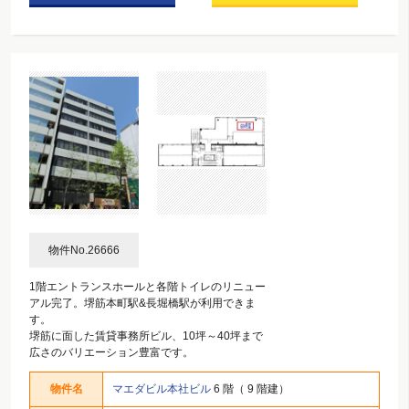
物件No.26666
1階エントランスホールと各階トイレのリニュー
アル完了。堺筋本町駅&長堀橋駅が利用できま
す。
堺筋に面した賃貸事務所ビル、10坪～40坪まで
広さのバリエーション豊富です。
物件名
マエダビル本社ビル
6 階（ 9 階建）