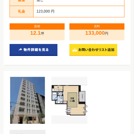
敷金
無し
礼金
123,000 円
面積
賃料
12.1
133,000
坪
円