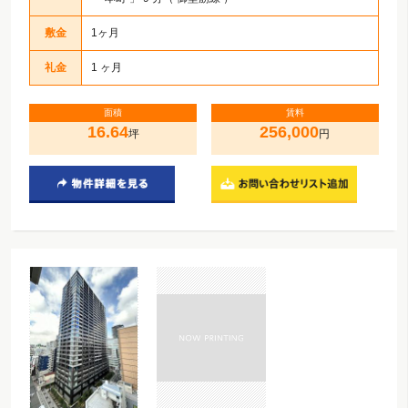
敷金
1ヶ月
礼金
1 ヶ月
面積
賃料
16.64
256,000
坪
円