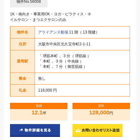
物件No.56008
1K・南向き・事業用OK・ヨガ・ピラティス・ネ
イルサロン・まつエクサロンのみ
物件名
アライアンス船場
11 階（ 13 階建）
住所
大阪市中央区北久宝寺町2-1-11
「
堺筋本町
」 3 分（ 堺筋線 ）
最寄駅
「
本町
」 3 分（ 中央線 ）
「
本町
」 7 分（ 御堂筋線 ）
敷金
無し
礼金
118,000 円
面積
賃料
12.1
128,000
坪
円