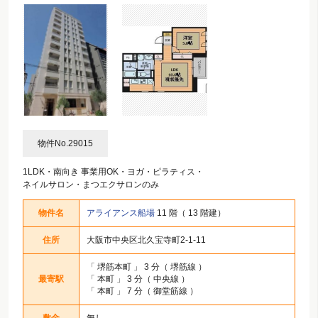
物件No.29015
1LDK・南向き 事業用OK・ヨガ・ピラティス・
ネイルサロン・まつエクサロンのみ
物件名
アライアンス船場
11 階（ 13 階建）
住所
大阪市中央区北久宝寺町2-1-11
「
堺筋本町
」 3 分（ 堺筋線 ）
最寄駅
「
本町
」 3 分（ 中央線 ）
「
本町
」 7 分（ 御堂筋線 ）