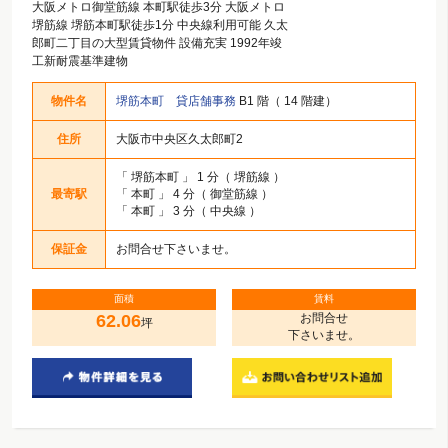
大阪メトロ御堂筋線 本町駅徒歩3分 大阪メトロ
堺筋線 堺筋本町駅徒歩1分 中央線利用可能 久太
郎町二丁目の大型賃貸物件 設備充実 1992年竣
工新耐震基準建物
物件名
堺筋本町 貸店舗事務
B1 階（ 14 階建）
住所
大阪市中央区久太郎町2
「
堺筋本町
」 1 分（ 堺筋線 ）
最寄駅
「
本町
」 4 分（ 御堂筋線 ）
「
本町
」 3 分（ 中央線 ）
保証金
お問合せ下さいませ。
面積
賃料
62.06
お問合せ
坪
下さいませ。