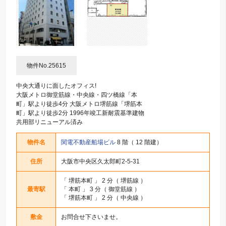
物件No.25615
中央大通りに面したオフィス!
大阪メトロ御堂筋線・中央線・四ツ橋線「本
町」駅より徒歩4分 大阪メトロ堺筋線「堺筋本
町」駅より徒歩2分 1996年竣工新耐震基準建物
共用部リニューアル済み
物件名
関電不動産船場ビル
8 階（ 12 階建）
住所
大阪市中央区久太郎町2-5-31
「
堺筋本町
」 2 分（ 堺筋線 ）
最寄駅
「
本町
」 3 分（ 御堂筋線 ）
「
堺筋本町
」 2 分（ 中央線 ）
敷金
お問合せ下さいませ。