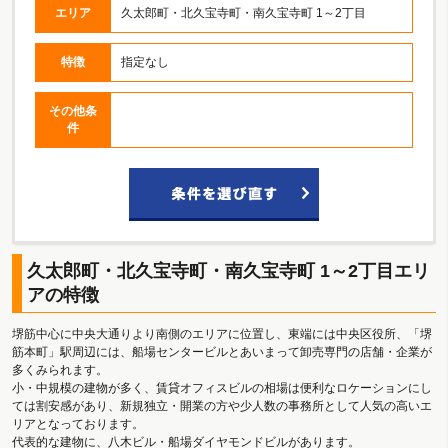
エリア
久太郎町・北久宝寺町・南久宝寺町 1～2丁目
特徴
指定なし
その他条
件
久太郎町・北久宝寺町・南久宝寺町 1～2丁目エリ
アの特徴
堺筋中心に中央大通りより南側のエリアに位置し、東端には中央区役所、「堺
筋本町」駅周辺には、船場センタービルとあいまって卸売専門の店舗・企業が
多くみられます。
小・中規模の建物が多く、賃貸オフィスビルの相場は便利なロケーションにし
ては割安感があり、新規独立・開業の方や少人数の事務所として人気の高いエ
リアとなっております。
代表的な建物に、八木ビル・船場ダイヤモンドビルがあります。