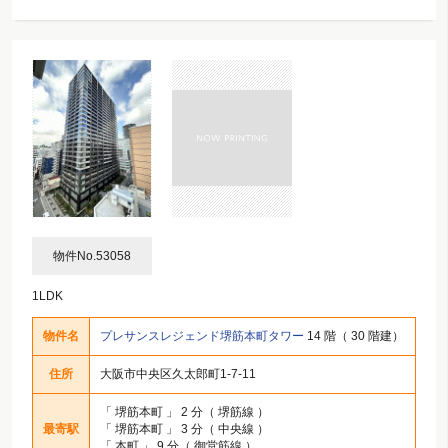
物件No.53058
1LDK
物件名
プレサンスレジェンド堺筋本町タワー
14 階（ 30 階建）
住所
大阪市中央区久太郎町1-7-11
「
堺筋本町
」 2 分（ 堺筋線 ）
最寄駅
「
堺筋本町
」 3 分（ 中央線 ）
「
本町
」 9 分（ 御堂筋線 ）