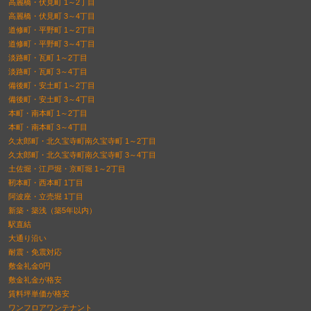
高麗橋・伏見町 1～2丁目
高麗橋・伏見町 3～4丁目
道修町・平野町 1～2丁目
道修町・平野町 3～4丁目
淡路町・瓦町 1～2丁目
淡路町・瓦町 3～4丁目
備後町・安土町 1～2丁目
備後町・安土町 3～4丁目
本町・南本町 1～2丁目
本町・南本町 3～4丁目
久太郎町・北久宝寺町南久宝寺町 1～2丁目
久太郎町・北久宝寺町南久宝寺町 3～4丁目
土佐堀・江戸堀・京町堀 1～2丁目
靭本町・西本町 1丁目
阿波座・立売堀 1丁目
新築・築浅（築5年以内）
駅直結
大通り沿い
耐震・免震対応
敷金礼金0円
敷金礼金が格安
賃料坪単価が格安
ワンフロアワンテナント