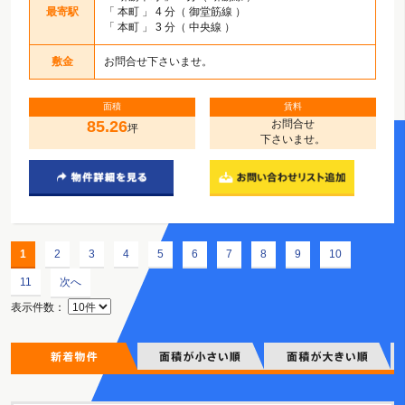
最寄駅
「
本町
」 4 分（ 御堂筋線 ）
「
本町
」 3 分（ 中央線 ）
敷金
お問合せ下さいませ。
面積
賃料
85.26
お問合せ
坪
下さいませ。
1
2
3
4
5
6
7
8
9
10
11
次へ
表示件数：