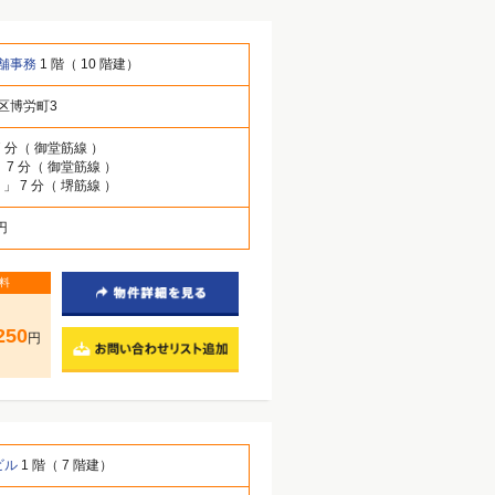
舗事務
1 階（ 10 階建）
区博労町3
7 分（ 御堂筋線 ）
 7 分（ 御堂筋線 ）
町
」 7 分（ 堺筋線 ）
 円
料
250
円
ビル
1 階（ 7 階建）