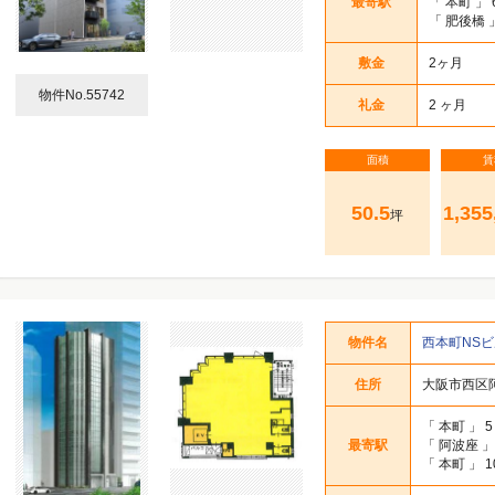
最寄駅
「
本町
」 
「
肥後橋
敷金
2ヶ月
物件No.55742
礼金
2 ヶ月
面積
賃
50.5
1,355
坪
物件名
西本町NSビ
住所
大阪市西区阿
「
本町
」 
最寄駅
「
阿波座
」
「
本町
」 