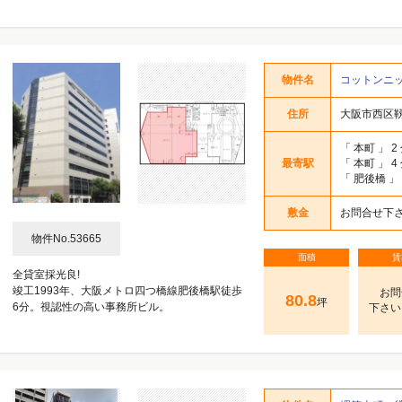
物件名
コットンニ
住所
大阪市西区靱本
「
本町
」 2
最寄駅
「
本町
」 4
「
肥後橋
」
敷金
お問合せ下
物件No.53665
面積
賃
全貸室採光良!
竣工1993年、大阪メトロ四つ橋線肥後橋駅徒歩
お問
80.8
坪
6分。視認性の高い事務所ビル。
下さい