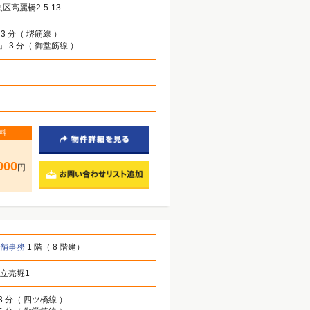
区高麗橋2-5-13
 3 分（ 堺筋線 ）
」 3 分（ 御堂筋線 ）
料
000
円
店舗事務
1 階（ 8 階建）
立売堀1
3 分（ 四ツ橋線 ）