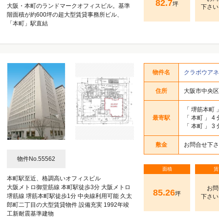
82.7
坪
大阪・本町のランドマークオフィスビル。基準
下さい
階面積が約600坪の超大型賃貸事務所ビル、
「本町」駅直結
物件名
クラボウア
住所
大阪市中央区久
「
堺筋本町
最寄駅
「
本町
」 4
「
本町
」 3
敷金
お問合せ下さ
物件No.55562
面積
賃
本町駅至近、格調高いオフィスビル
大阪メトロ御堂筋線 本町駅徒歩3分 大阪メトロ
お問
85.26
坪
堺筋線 堺筋本町駅徒歩1分 中央線利用可能 久太
下さい
郎町二丁目の大型賃貸物件 設備充実 1992年竣
工新耐震基準建物