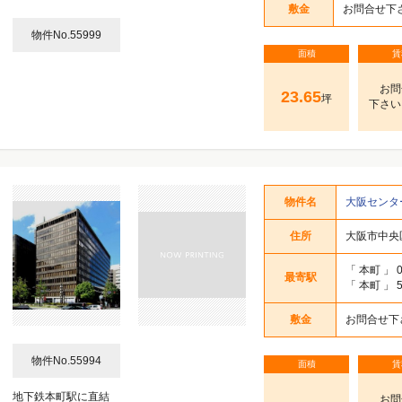
敷金
お問合せ下
物件No.55999
面積
賃
お問
23.65
坪
下さい
物件名
大阪センタ
住所
大阪市中央区
「
本町
」 
最寄駅
「
本町
」 
敷金
お問合せ下
物件No.55994
面積
賃
地下鉄本町駅に直結
お問