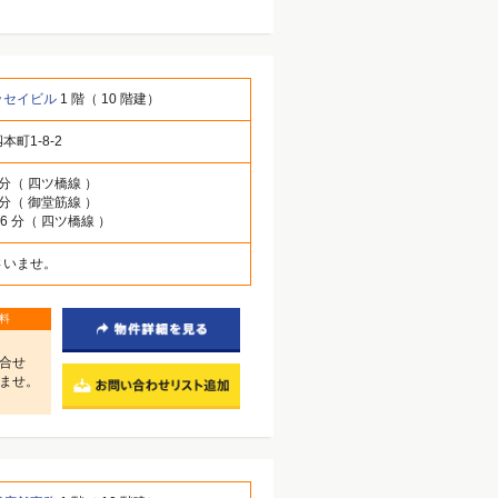
ッセイビル
1 階（ 10 階建）
町1-8-2
 分（ 四ツ橋線 ）
 分（ 御堂筋線 ）
 6 分（ 四ツ橋線 ）
さいませ。
料
合せ
ませ。