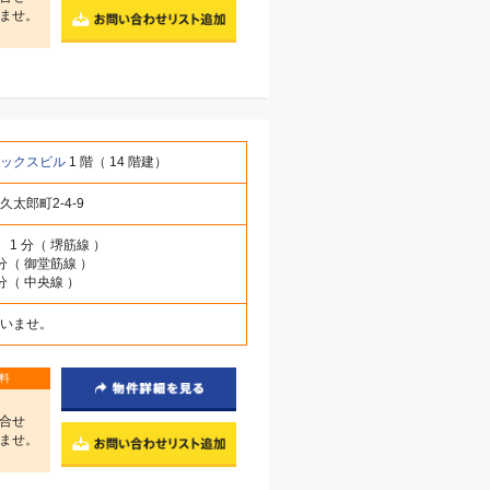
ませ。
ネックスビル
1 階（ 14 階建）
太郎町2-4-9
」 1 分（ 堺筋線 ）
 分（ 御堂筋線 ）
 分（ 中央線 ）
いませ。
料
合せ
ませ。